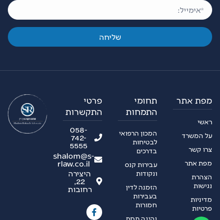
שליחה
מפת אתר
תחומי
פרטי
התמחות
התקשרות
ראשי
058-
המכון הרפואי
על המשרד
742-
לבטיחות
5555
צרו קשר
בדרכים
shalom@s-
rlaw.co.il
מפת אתר
עבירות קנס
היצירה
ונקודות
הצהרת
22,
נגישות
הזמנה לדין
רחובות
בעבירות
מדיניות
חמורות
פרטיות
נהיגה תחת